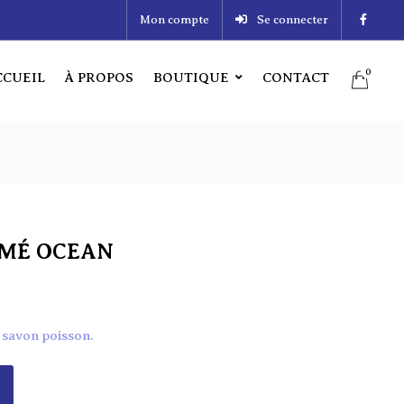
Mon compte
Se connecter
0
CCUEIL
À PROPOS
BOUTIQUE
CONTACT
0
CUEIL
À PROPOS
BOUTIQUE
CONTACT
UMÉ OCEAN
1 savon poisson.
MÉ OCEAN