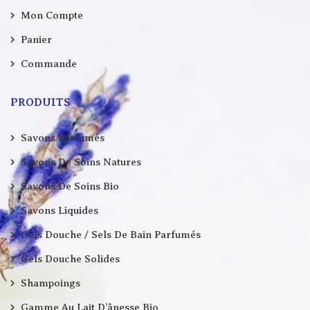
Mon Compte
Panier
Commande
PRODUITS
Savons Parfumés
Savons De Soins Natures
Savons De Soins Bio
Savons Liquides
Gels Douche / Sels De Bain Parfumés
Gels Douche Solides
Shampoings
Gamme Au Lait D’ânesse Bio