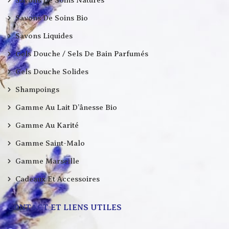
Savons De Soins Bio
Savons Liquides
Gels Douche / Sels De Bain Parfumés
Gels Douche Solides
Shampoings
Gamme Au Lait D’ânesse Bio
Gamme Au Karité
Gamme Saint-Malo
Gamme Marseille
Cadeaux Et Accessoires
CONTACT ET LIENS UTILES