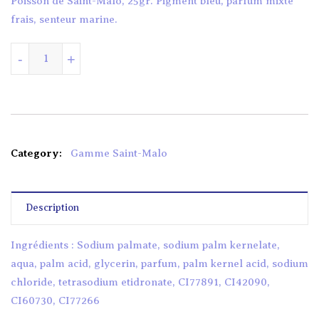
Poisson de Saint-Malo, 25gr. Pigment bleu, parfum mixte
frais, senteur marine.
quantité de POISSON DE SAINT-MALO OCÉAN
-
+
Category:
Gamme Saint-Malo
Description
Ingrédients : Sodium palmate, sodium palm kernelate,
aqua, palm acid, glycerin, parfum, palm kernel acid, sodium
chloride, tetrasodium etidronate, CI77891, CI42090,
CI60730, CI77266