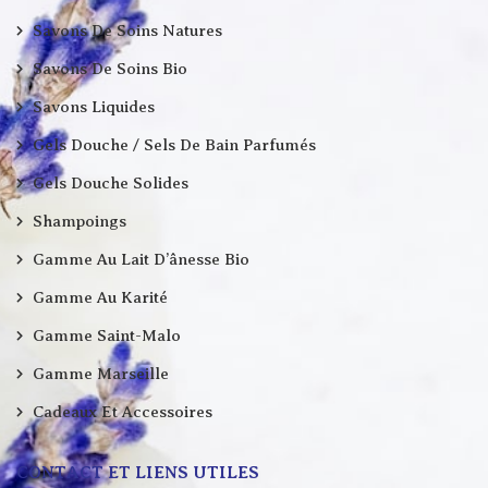
Savons De Soins Natures
Savons De Soins Bio
Savons Liquides
Gels Douche / Sels De Bain Parfumés
Gels Douche Solides
Shampoings
Gamme Au Lait D’ânesse Bio
Gamme Au Karité
Gamme Saint-Malo
Gamme Marseille
Cadeaux Et Accessoires
CONTACT ET LIENS UTILES