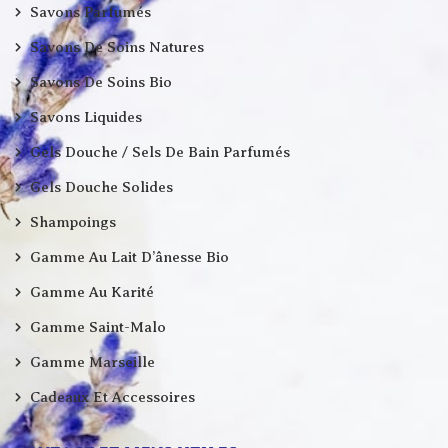
Savons Parfumés
Savons De Soins Natures
Savons De Soins Bio
Savons Liquides
Gels Douche / Sels De Bain Parfumés
Gels Douche Solides
Shampoings
Gamme Au Lait D’ânesse Bio
Gamme Au Karité
Gamme Saint-Malo
Gamme Marseille
Cadeaux Et Accessoires