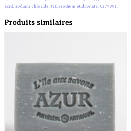
acid, sodium chloride, tetrasodium etidronate, CI77891.
Produits similaires