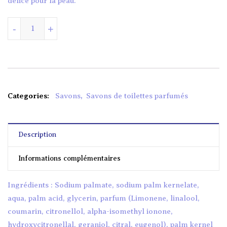
délice pour la peau.
quantité de SAVON PARFUMÉ IRIS
-
+
Categories:
Savons
,
Savons de toilettes parfumés
Description
Informations complémentaires
Ingrédients : Sodium palmate, sodium palm kernelate,
aqua, palm acid, glycerin, parfum (Limonene, linalool,
coumarin, citronellol, alpha-isomethyl ionone,
hydroxycitronellal, geraniol, citral, eugenol), palm kernel