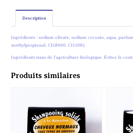
Description
Ingrédients : sodium olivate, sodium cocoate, aqua, parfum
methylpropional, CI58000, CI12085.
Ingrédients issus de l’agriculture biologique. Évitez le cont
Produits similaires