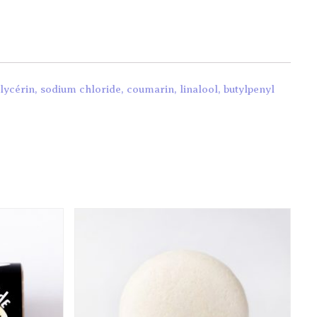
lycérin, sodium chloride, coumarin, linalool, butylpenyl