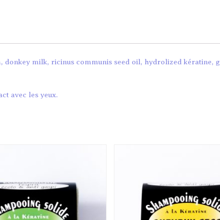
, donkey milk, ricinus communis seed oil, hydrolized kératine, g
act avec les yeux.