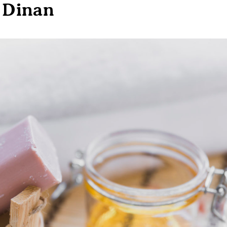
à Dinan
SAVONS AU LAIT D’ÂNESSE BIO
SAVON SHAMPO
FRAIS, 10% FLEUR DE COTON-5
HUILE DE COCO
5.50
€
6.50
€
SAVON DE SOIN BIO AMANDE
SAVONS AU LAI
DOUCE-6
FRAIS, 10% NA
5.50
€
5.50
€
SAVON DE SOIN BIO ARGAN-7
SAVON DE SOIN
5.50
€
4.50
€
GEL DOUCHE AU LAIT D’ÂNESSE
SAVON DE SOIN
200ML-8
CALENDULA-4
8.50
€
5.50
€