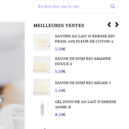
Search for:
MEILLEURES VENTES
ING SOLIDE
SAVONS AU LAIT D’ÂNESSE BIO
 60GR-1
FRAIS, 10% FLEUR DE COTON-5
5.50
€
T D’ÂNESSE BIO
SAVON DE SOIN BIO AMANDE
TURE-2
DOUCE-6
5.50
€
 BIO CHEVRE-3
SAVON DE SOIN BIO ARGAN-7
5.50
€
 BIO
GEL DOUCHE AU LAIT D’ÂNESSE
200ML-8
8.50
€