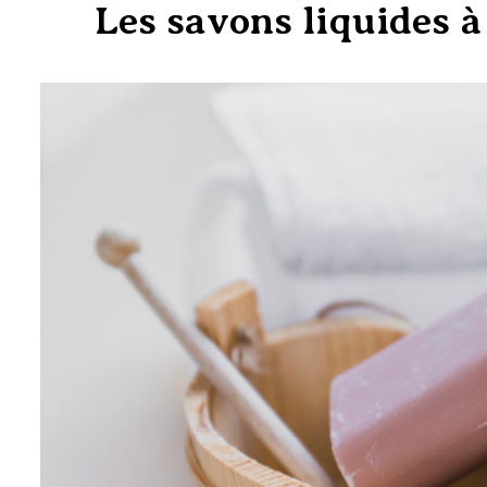
Les savons liquides 
SAVON SHAMPOING SOLIDE
HUILE DE COCO 60GR-1
6.50
€
SAVONS AU LAIT D’ÂNESSE BIO
FRAIS, 10% NATURE-2
5.50
€
SAVON DE SOIN BIO CHEVRE-3
4.50
€
SAVON DE SOIN BIO
CALENDULA-4
5.50
€