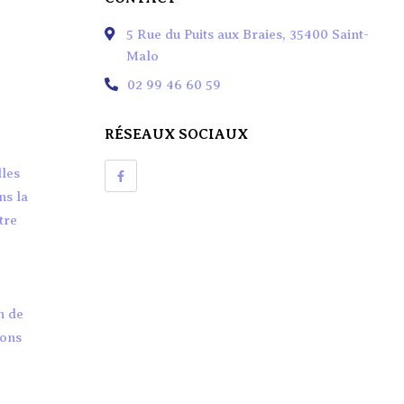
Savons De Soins Natures
5 Rue du Puits aux Braies, 35400 Saint-
Savons De Toilettes Parfumés
Malo
Savons Liquides
02 99 46 60 59
Shampoings
RÉSEAUX SOCIAUX
lles
ns la
tre
n de
vons