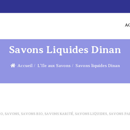
A
AC
Savons Liquides Dinan
Accueil
L'Ile aux Savons
Savons liquides Dinan
IO
,
SAVONS
,
SAVONS BIO
,
SAVONS KARITÉ
,
SAVONS LIQUIDES
,
SAVONS PA