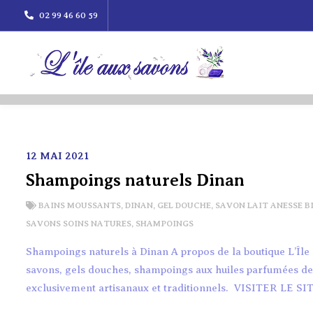
02 99 46 60 59
12 MAI 2021
Shampoings naturels Dinan
BAINS MOUSSANTS
,
DINAN
,
GEL DOUCHE
,
SAVON LAIT ANESSE B
SAVONS SOINS NATURES
,
SHAMPOINGS
Shampoings naturels à Dinan A propos de la boutique L’Îl
savons, gels douches, shampoings aux huiles parfumées de fr
exclusivement artisanaux et traditionnels. VISITER LE SIT
SAVON SHAMPOING SOLIDE