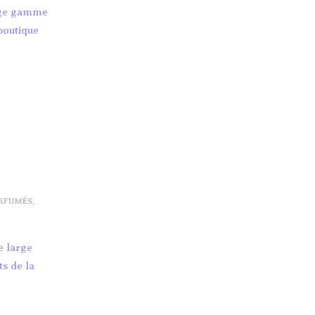
arge gamme
 boutique
RFUMÉS
,
e large
ts de la