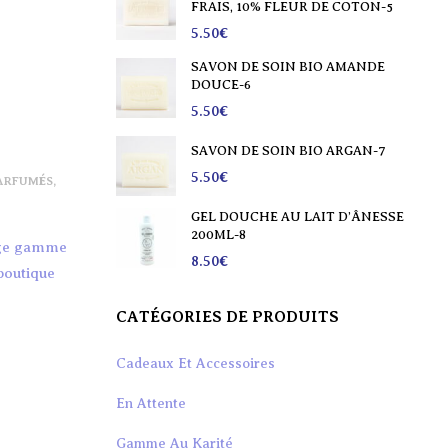
 60GR-1
FRAIS, 10% FLEUR DE COTON-5
5.50
€
T D’ÂNESSE BIO
SAVON DE SOIN BIO AMANDE
TURE-2
DOUCE-6
5.50
€
 BIO CHEVRE-3
SAVON DE SOIN BIO ARGAN-7
5.50
€
ARFUMÉS
,
 BIO
GEL DOUCHE AU LAIT D’ÂNESSE
200ML-8
arge gamme
8.50
€
 boutique
CATÉGORIES DE PRODUITS
Cadeaux Et Accessoires
En Attente
Gamme Au Karité