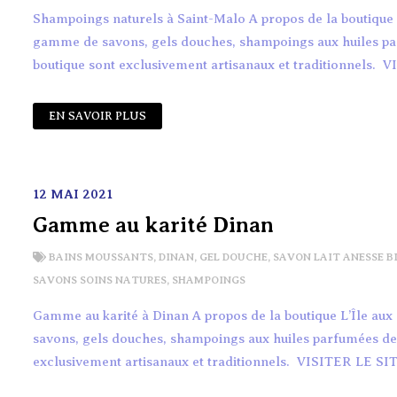
Shampoings naturels à Saint-Malo A propos de la boutique 
gamme de savons, gels douches, shampoings aux huiles parfu
boutique sont exclusivement artisanaux et traditionnels. 
EN SAVOIR PLUS
12 MAI 2021
Gamme au karité Dinan
BAINS MOUSSANTS
,
DINAN
,
GEL DOUCHE
,
SAVON LAIT ANESSE B
SAVONS SOINS NATURES
,
SHAMPOINGS
Gamme au karité à Dinan A propos de la boutique L’Île au
savons, gels douches, shampoings aux huiles parfumées de fr
exclusivement artisanaux et traditionnels. VISITER LE SIT