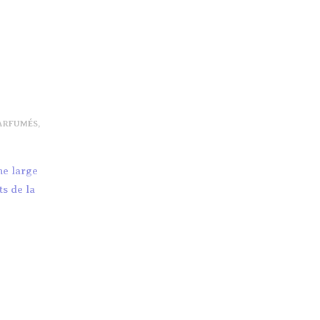
ARFUMÉS
,
ne large
ts de la