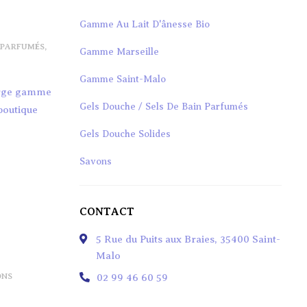
Gamme Au Lait D'ânesse Bio
 PARFUMÉS
,
Gamme Marseille
Gamme Saint-Malo
large gamme
Gels Douche / Sels De Bain Parfumés
 boutique
Gels Douche Solides
Savons
Savons De Soins Bio
CONTACT
Savons De Soins Natures
5 Rue du Puits aux Braies, 35400 Saint-
Savons De Toilettes Parfumés
Malo
Savons Liquides
ONS
02 99 46 60 59
Shampoings