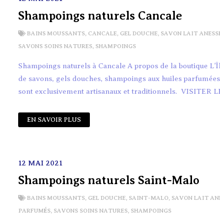
Shampoings naturels Cancale
BAINS MOUSSANTS
,
CANCALE
,
GEL DOUCHE
,
SAVON LAIT ANESS
SAVONS SOINS NATURES
,
SHAMPOINGS
Shampoings naturels à Cancale A propos de la boutique L’
de savons, gels douches, shampoings aux huiles parfumées de
sont exclusivement artisanaux et traditionnels. VISITER L
EN SAVOIR PLUS
12 MAI 2021
Shampoings naturels Saint-Malo
BAINS MOUSSANTS
,
GEL DOUCHE
,
SAINT-MALO
,
SAVON LAIT AN
PARFUMÉS
,
SAVONS SOINS NATURES
,
SHAMPOINGS