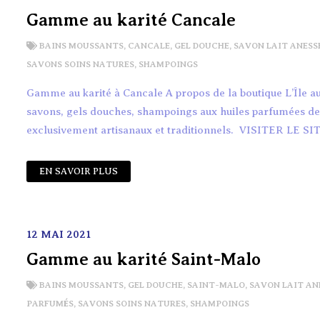
Gamme au karité Cancale
BAINS MOUSSANTS
,
CANCALE
,
GEL DOUCHE
,
SAVON LAIT ANESS
SAVONS SOINS NATURES
,
SHAMPOINGS
Gamme au karité à Cancale A propos de la boutique L’Île 
savons, gels douches, shampoings aux huiles parfumées de fr
exclusivement artisanaux et traditionnels. VISITER LE SIT
EN SAVOIR PLUS
12 MAI 2021
Gamme au karité Saint-Malo
BAINS MOUSSANTS
,
GEL DOUCHE
,
SAINT-MALO
,
SAVON LAIT AN
PARFUMÉS
,
SAVONS SOINS NATURES
,
SHAMPOINGS