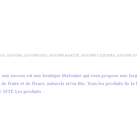
FRAIS, 10% FLEUR DE COTON-5
HUILE DE COCO
5.50
€
6.50
€
SAVON DE SOIN BIO AMANDE
SAVONS AU LAI
DOUCE-6
FRAIS, 10% NA
5.50
€
5.50
€
SAVON DE SOIN BIO ARGAN-7
SAVON DE SOIN
5.50
€
4.50
€
BIO
,
SAVONS
,
SAVONS BIO
,
SAVONS KARITÉ
,
SAVONS LIQUIDES
,
SAVONS P
GEL DOUCHE AU LAIT D’ÂNESSE
SAVON DE SOIN
200ML-8
CALENDULA-4
le aux savons est une boutique Malouine qui vous propose une l
8.50
€
5.50
€
 fruits et de fleurs, naturels et/ou Bio. Tous les produits de la
E SITE Les produits -