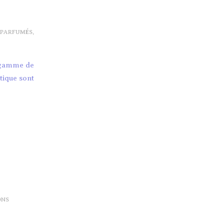
 PARFUMÉS
,
e gamme de
tique sont
ONS