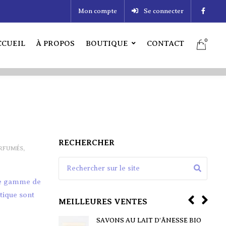
Mon compte
Se connecter
0
CCUEIL
À PROPOS
BOUTIQUE
CONTACT
0
CUEIL
À PROPOS
BOUTIQUE
CONTACT
RECHERCHER
RFUMÉS
,
Search for:
rge gamme de
tique sont
MEILLEURES VENTES
ING SOLIDE
SAVONS AU LAIT D’ÂNESSE BIO