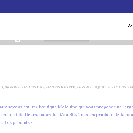
A
AC
Tag Archives:
Gel Douche
Accueil
gel douche
IO
,
SAVONS
,
SAVONS BIO
,
SAVONS KARITÉ
,
SAVONS LIQUIDES
,
SAVONS PA
e aux savons est une boutique Malouine qui vous propose une la
uits et de fleurs, naturels et/ou Bio. Tous les produits de la bou
E Les produits -
SAVONS AU LAIT D’ÂNESSE BIO
SAVON SHAMPO