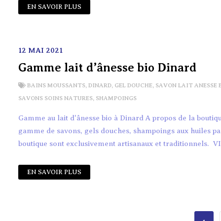
EN SAVOIR PLUS
12 MAI 2021
Gamme lait d’ânesse bio Dinard
BAINS MOUSSANTS
,
DINARD
,
GEL DOUCHE
,
SAVON LAIT ANESSE 
SAVONS SOINS NATURES
,
SHAMPOINGS
Gamme au lait d'ânesse bio à Dinard A propos de la boutiqu
gamme de savons, gels douches, shampoings aux huiles parfu
boutique sont exclusivement artisanaux et traditionnels. 
EN SAVOIR PLUS
Navigation des articles