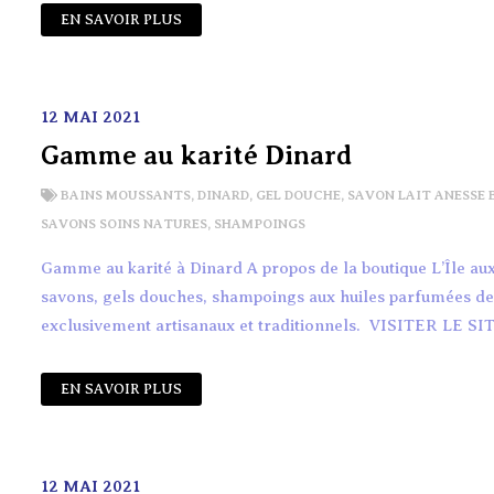
EN SAVOIR PLUS
12 MAI 2021
Gamme au karité Dinard
BAINS MOUSSANTS
,
DINARD
,
GEL DOUCHE
,
SAVON LAIT ANESSE 
SAVONS SOINS NATURES
,
SHAMPOINGS
Gamme au karité à Dinard A propos de la boutique L’Île a
savons, gels douches, shampoings aux huiles parfumées de fr
exclusivement artisanaux et traditionnels. VISITER LE SIT
EN SAVOIR PLUS
12 MAI 2021