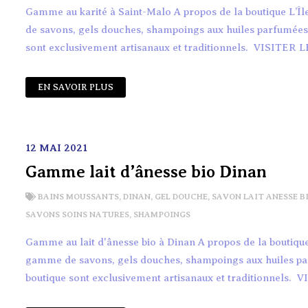
Gamme au karité à Saint-Malo A propos de la boutique L’Î
de savons, gels douches, shampoings aux huiles parfumées de
sont exclusivement artisanaux et traditionnels. VISITER L
EN SAVOIR PLUS
12 MAI 2021
Gamme lait d’ânesse bio Dinan
BAINS MOUSSANTS
,
DINAN
,
GEL DOUCHE
,
SAVON LAIT ANESSE B
SAVONS SOINS NATURES
,
SHAMPOINGS
Gamme au lait d'ânesse bio à Dinan A propos de la boutique
gamme de savons, gels douches, shampoings aux huiles parfu
boutique sont exclusivement artisanaux et traditionnels. 