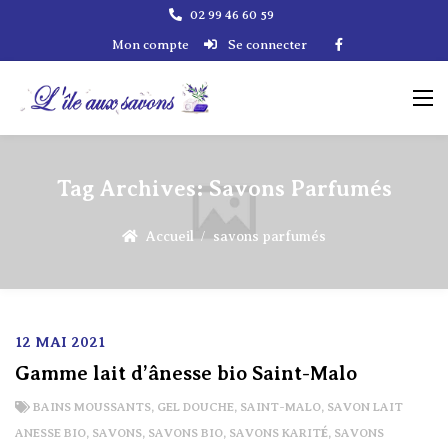
02 99 46 60 59
Mon compte
Se connecter
Tag Archives:
Savons Parfumés
Accueil
savons parfumés
12 MAI 2021
Gamme lait d’ânesse bio Saint-Malo
BAINS MOUSSANTS
,
GEL DOUCHE
,
SAINT-MALO
,
SAVON LAIT
ANESSE BIO
,
SAVONS
,
SAVONS BIO
,
SAVONS KARITÉ
,
SAVONS