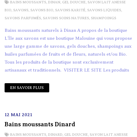
BAINS MOUSSANTS
,
DINAN
,
GEL DOUCHE
,
SAVON LAIT ANESSE
BIO
,
SAVONS
,
SAVONS BIO
,
SAVONS KARITÉ
,
SAVONS LIQUIDES
,
SAVONS PARFUMÉS
,
SAVONS SOINS NATURES
,
SHAMPOINGS
Bains moussants naturels à Dinan A propos de la boutique
L’Île aux savons est une boutique Malouine qui vous propose
une large gamme de savons, gels douches, shampoings aux
huiles parfumées de fruits et de fleurs, naturels et/ou Bio.
Tous les produits de la boutique sont exclusivement
artisanaux et traditionnels. VISITER LE SITE Les produits
EN SAVOIR PLUS
12 MAI 2021
Bains moussants Dinard
BAINS MOUSSANTS
,
DINARD
,
GEL DOUCHE
,
SAVON LAIT ANESSE