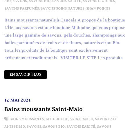
BIO
,
SAVONS
,
SAVONS BIO
,
SAVONS KARITÉ
,
SAVONS LIQUIDES
,
SAVONS PARFUMÉS
,
SAVONS SOINS NATURES
,
SHAMPOINGS
Bains moussants naturels à Cancale A propos de la boutique
L’Île aux savons est une boutique Malouine qui vous propose
une large gamme de savons, gels douches, shampoings aux
huiles parfumées de fruits et de fleurs, naturels et/ou Bio.
Tous les produits de la boutique sont exclusivement
artisanaux et traditionnels. VISITER LE SITE Les produits
EN SAVOIR PLUS
12 MAI 2021
Bains moussants Saint-Malo
BAINS MOUSSANTS
,
GEL DOUCHE
,
SAINT-MALO
,
SAVON LAIT
ANESSE BIO
,
SAVONS
,
SAVONS BIO
,
SAVONS KARITÉ
,
SAVONS