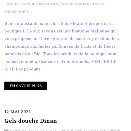
LIQUIDES
,
SAVONS PARFUMÉS
,
SAVONS SOINS NATURES
,
SHAMPOINGS
Bains moussants naturels à Saint-Malo A propos de la
boutique L’Île aux savons est une boutique Malouine qui
vous propose une large gamme de savons, gels douches,
shampoings aux huiles parfumées de fruits et de fleurs,
naturels et/ou Bio. Tous les produits de la boutique sont
exclusivement artisanaux et traditionnels. VISITER LE
SITE Les produits
EN SAVOIR PLUS
12 MAI 2021
Gels douche Dinan
BAINS MOUSSANTS
,
DINAN
,
GEL DOUCHE
,
SAVON LAIT ANESSE