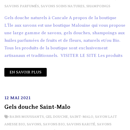
SAVONS PARFUMÉS
,
SAVONS SOINS NATURES
,
SHAMPOINGS
Gels douche naturels à Cancale A propos de la boutique
L’Île aux savons est une boutique Malouine qui vous propose
une large gamme de savons, gels douches, shampoings aux
huiles parfumées de fruits et de fleurs, naturels et/ou Bio.
Tous les produits de la boutique sont exclusivement
artisanaux et traditionnels. VISITER LE SITE Les produits
EN SAVOIR PLUS
12 MAI 2021
Gels douche Saint-Malo
BAINS MOUSSANTS
,
GEL DOUCHE
,
SAINT-MALO
,
SAVON LAIT
ANESSE BIO
,
SAVONS
,
SAVONS BIO
,
SAVONS KARITÉ
,
SAVONS