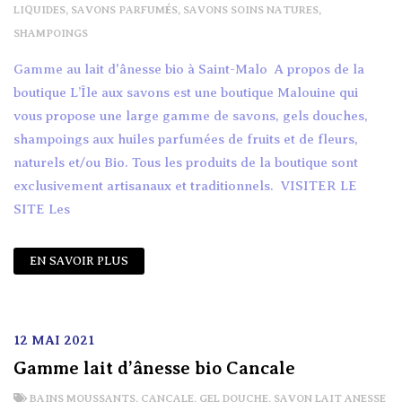
LIQUIDES
,
SAVONS PARFUMÉS
,
SAVONS SOINS NATURES
,
SHAMPOINGS
Gamme au lait d'ânesse bio à Saint-Malo A propos de la
boutique L’Île aux savons est une boutique Malouine qui
vous propose une large gamme de savons, gels douches,
shampoings aux huiles parfumées de fruits et de fleurs,
naturels et/ou Bio. Tous les produits de la boutique sont
exclusivement artisanaux et traditionnels. VISITER LE
SITE Les
EN SAVOIR PLUS
12 MAI 2021
Gamme lait d’ânesse bio Cancale
BAINS MOUSSANTS
,
CANCALE
,
GEL DOUCHE
,
SAVON LAIT ANESSE