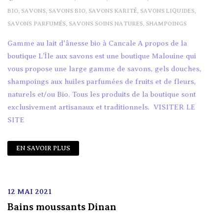
BIO
,
SAVONS
,
SAVONS BIO
,
SAVONS KARITÉ
,
SAVONS LIQUIDES
,
SAVONS PARFUMÉS
,
SAVONS SOINS NATURES
,
SHAMPOINGS
Gamme au lait d'ânesse bio à Cancale A propos de la
boutique L’Île aux savons est une boutique Malouine qui
vous propose une large gamme de savons, gels douches,
shampoings aux huiles parfumées de fruits et de fleurs,
naturels et/ou Bio. Tous les produits de la boutique sont
exclusivement artisanaux et traditionnels. VISITER LE
SITE
EN SAVOIR PLUS
12 MAI 2021
Bains moussants Dinan