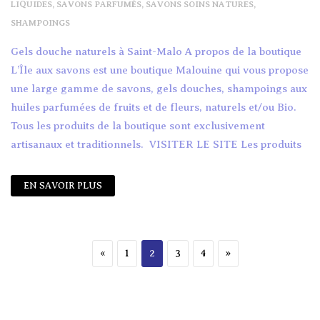
LIQUIDES
,
SAVONS PARFUMÉS
,
SAVONS SOINS NATURES
,
SHAMPOINGS
Gels douche naturels à Saint-Malo A propos de la boutique
L’Île aux savons est une boutique Malouine qui vous propose
une large gamme de savons, gels douches, shampoings aux
huiles parfumées de fruits et de fleurs, naturels et/ou Bio.
Tous les produits de la boutique sont exclusivement
artisanaux et traditionnels. VISITER LE SITE Les produits
EN SAVOIR PLUS
Navigation des articles
Previous page
Page
Page
Page
Page
Next page
«
1
2
3
4
»