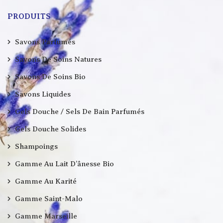
PRODUITS
Savons Parfumés
Savons De Soins Natures
Savons De Soins Bio
Savons Liquides
Gels Douche / Sels De Bain Parfumés
Gels Douche Solides
Shampoings
Gamme Au Lait D’ânesse Bio
Gamme Au Karité
Gamme Saint-Malo
Gamme Marseille