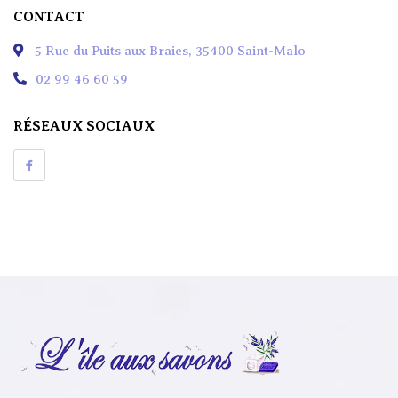
CONTACT
Savons De Soins Natures
5 Rue du Puits aux Braies, 35400 Saint-Malo
Savons De Toilettes Parfumés
02 99 46 60 59
Savons Liquides
RÉSEAUX SOCIAUX
Shampoings