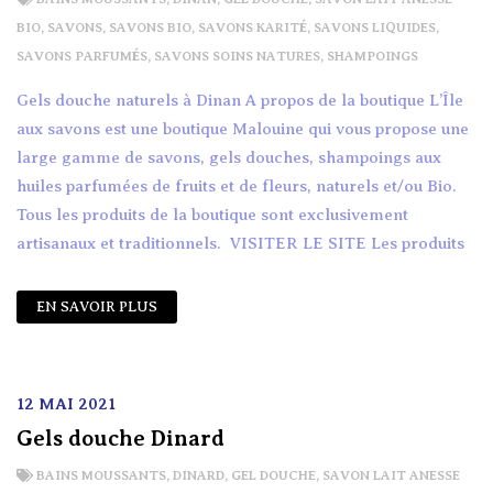
BIO
,
SAVONS
,
SAVONS BIO
,
SAVONS KARITÉ
,
SAVONS LIQUIDES
,
SAVONS PARFUMÉS
,
SAVONS SOINS NATURES
,
SHAMPOINGS
Gels douche naturels à Dinan A propos de la boutique L’Île
aux savons est une boutique Malouine qui vous propose une
large gamme de savons, gels douches, shampoings aux
huiles parfumées de fruits et de fleurs, naturels et/ou Bio.
Tous les produits de la boutique sont exclusivement
artisanaux et traditionnels. VISITER LE SITE Les produits
EN SAVOIR PLUS
12 MAI 2021
Gels douche Dinard
BAINS MOUSSANTS
,
DINARD
,
GEL DOUCHE
,
SAVON LAIT ANESSE