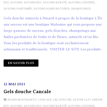
BIO
,
SAVONS
,
SAVONS BIO
,
SAVONS KARITÉ
,
SAVONS LIQUIDES
,
SAVONS PARFUMÉS
,
SAVONS SOINS NATURES
,
SHAMPOINGS
Gels douche naturels à Dinard A propos de la boutique L’Île
aux savons est une boutique Malouine qui vous propose une
large gamme de savons, gels douches, shampoings aux
huiles parfumées de fruits et de fleurs, naturels et/ou Bio.
Tous les produits de la boutique sont exclusivement
artisanaux et traditionnels. VISITER LE SITE Les produits
EN SAVOIR PLUS
12 MAI 2021
Gels douche Cancale
BAINS MOUSSANTS
,
CANCALE
,
GEL DOUCHE
,
SAVON LAIT ANESSE
BIO
,
SAVONS
,
SAVONS BIO
,
SAVONS KARITÉ
,
SAVONS LIQUIDES
,