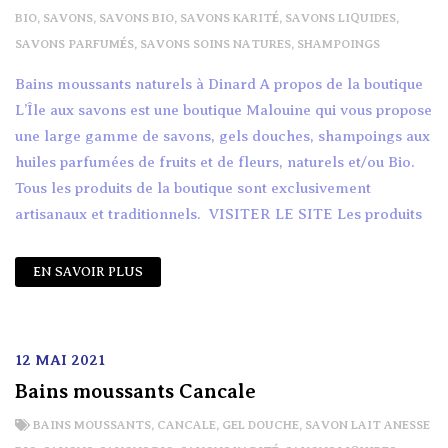
BIO
,
SAVONS
,
SAVONS BIO
,
SAVONS KARITÉ
,
SAVONS LIQUIDES
,
SAVONS PARFUMÉS
,
SAVONS SOINS NATURES
,
SHAMPOINGS
Bains moussants naturels à Dinard A propos de la boutique
L’Île aux savons est une boutique Malouine qui vous propose
une large gamme de savons, gels douches, shampoings aux
huiles parfumées de fruits et de fleurs, naturels et/ou Bio.
Tous les produits de la boutique sont exclusivement
artisanaux et traditionnels. VISITER LE SITE Les produits
EN SAVOIR PLUS
12 MAI 2021
Bains moussants Cancale
BAINS MOUSSANTS
,
CANCALE
,
GEL DOUCHE
,
SAVON LAIT ANESSE